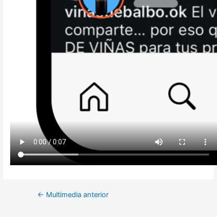
Navegación
←
Multimedia anterior
de