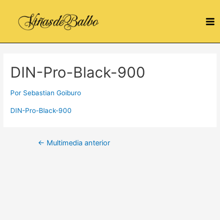
Ir
al
Ma
contenido
Me
DIN-Pro-Black-900
Por
Sebastian Goiburo
DIN-Pro-Black-900
Navegación
←
Multimedia anterior
de
entradas